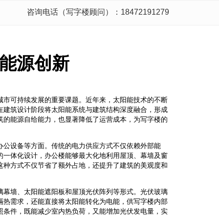
咨询电话（写字楼顾问）：18472191279
能源创新
城市可持续发展的重要课题。近年来，太阳能技术的不断
在建筑设计阶段将太阳能系统与建筑结构深度融合，形成
筑的能源自给能力，也显著降低了运营成本，为写字楼的
办公设备等方面。传统的电力供应方式不仅依赖外部能
的一体化设计，办公楼能够最大化地利用屋顶、幕墙及窗
这种方式不仅节省了额外占地，还提升了建筑的美观度和
璃幕墙、太阳能遮阳板和屋顶光伏阵列等形式。光伏玻璃
隔热需求，还能直接将太阳能转化为电能，供写字楼内部
照条件，既能减少室内热负荷，又能增加光伏发电量，实