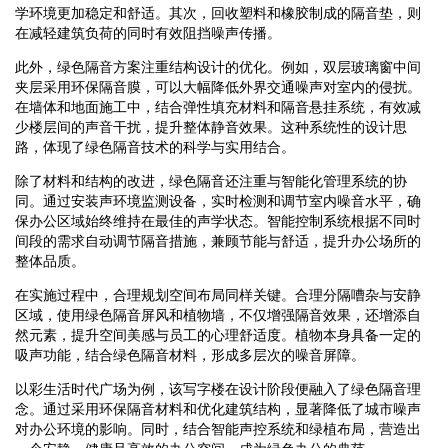
学环境更加稳定和舒适。其次，回收塑料和橡胶制成的隔音垫，则
在减轻建筑负荷的同时有效阻挡噪声传播。
此外，绿色隔音方案注重结构设计的优化。例如，双层玻璃窗中间
夹层采用环保隔音膜，可以大幅降低外界交通噪声对室内的侵扰。
在墙体和地面施工中，结合弹性填充材料和隔音悬挂系统，有效减
少楼层间的声音干扰，提升整体静音效果。这种系统性的设计思
路，体现了绿色隔音技术的科学与实用结合。
除了材料和结构的改进，绿色隔音还注重与智能化管理系统的协
同。通过安装声环境监测设备，实时检测和调节室内噪音水平，确
保办公区域始终维持在最佳的声学状态。智能控制系统根据不同时
间段的需求自动调节隔音措施，兼顾节能与舒适，提升办公场所的
整体品质。
在实施过程中，合理规划空间布局同样关键。合理分隔嘈杂与安静
区域，使用绿色隔音屏风和植物墙，不仅增强隔音效果，还增添自
然元素，提升空间美感与员工的心理舒适度。植物本身具备一定的
吸声功能，结合绿色隔音材料，形成多层次的噪音屏障。
以彩生活时代广场为例，该写字楼在设计阶段便融入了绿色隔音理
念。通过采用环保隔音材料和优化建筑结构，显著降低了城市噪声
对办公环境的影响。同时，结合智能声控系统和绿植布局，营造出