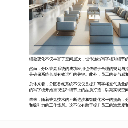
细微变化不仅丰富了空间层次，也传递出写字楼对细节
然而，分区香氛系统的成功应用也依赖于合理的规划与
是确保系统长期有效运行的关键。此外，员工的参与感
总体来看，分区香氛系统不仅仅是提升写字楼空气质量
的写字楼开始重视这种细节上的品质打造，以期实现空
未来，随着香氛技术的不断进步和智能化水平的提高，
和吸引力的工作场所。这不仅有助于提升员工的满意度