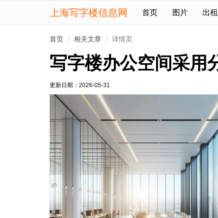
上海写字楼信息网
首页
图片
出租
首页
相关文章
详情页
写字楼办公空间采用
更新日期：
2026-05-31