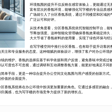
环境氛围的提升不仅反映在感官体验上，更能通过无
富有层次的香氛环境，能够强化写字楼的专业品质感
广场就引入了分区香氛系统，通过不同楼层和区域的
广泛认可和好评。
从技术角度看，分区香氛系统依托智能控制平台，能
节释放强度。这种智能化管理确保香氛效果稳定持久
大大节省了香氛材料的使用量，实现了绿色环保与经
在写字楼空间中推行分区香氛，也有助于提升访客的
的关注和专业服务的态度。这种细腻的体验设计，增强了客户对办公环境
持续的维护。香氛的选择应基于科学依据和用户反馈，避免香味冲突或过
和认可度也不可忽视，通过调研和互动调整香氛方案，能更好地满足不同
的简单手段，更是一种综合提升办公空间文化氛围与用户感受的创新方式
间价值的全面提升。
分区香氛系统将在办公环境中扮演更加重要的角色。它通过多感官的融合
和归属感，也为写字楼的市场竞争力提供了新的增长点。