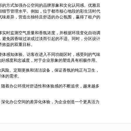
形的方式加强办公空间的品牌形象和文化认同感。优雅且
和细节管理水平。例如，位于都市核心地段的彩生活时代
气味差异，营造出独特且舒适的办公氛围，赢得了租户的
够实时监测空气质量和香氛浓度，并根据环境变化自动调
，避免因香味过浓或过淡而引起的不适。同时，分区设计
济效益的双重目标。
整体感知体验。访客在进入不同功能区时，感受到的气味
的好感度和忠诚度，对于企业形象的塑造具有积极作用。
敏风险。定期更换和清洁设备，保证香氛的纯正与卫生，
群体的需求。
。随着办公环境对舒适性和体验感的不断追求，越来越多
，深化办公空间的差异化体验，为企业创造一个更具活力