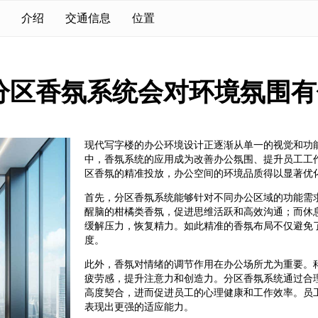
介绍
交通信息
位置
分区香氛系统会对环境氛围有
现代写字楼的办公环境设计正逐渐从单一的视觉和功
中，香氛系统的应用成为改善办公氛围、提升员工工
区香氛的精准投放，办公空间的环境品质得以显著优
首先，分区香氛系统能够针对不同办公区域的功能需
醒脑的柑橘类香氛，促进思维活跃和高效沟通；而休
缓解压力，恢复精力。如此精准的香氛布局不仅避免
度。
此外，香氛对情绪的调节作用在办公场所尤为重要。
疲劳感，提升注意力和创造力。分区香氛系统通过合
高度契合，进而促进员工的心理健康和工作效率。员
表现出更强的适应能力。