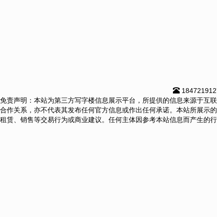
18472191
免责声明：本站为第三方写字楼信息展示平台，所提供的信息来源于互联
合作关系，亦不代表其发布任何官方信息或作出任何承诺。本站所展示的
租赁、销售等交易行为或商业建议。任何主体因参考本站信息而产生的行